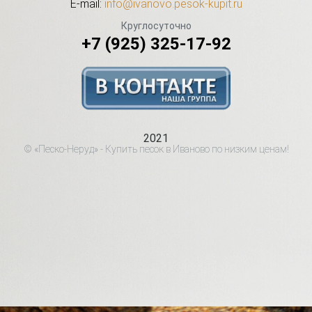
E-mail:
info@ivanovo.pesok-kupit.ru
Круглосуточно
+7 (925) 325-17-92
2021
© «Песко-Неруд» - Купить песок в Иваново по низким ценам!